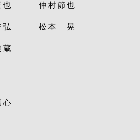
正也
仲村節也
吉弘
松本 晃
健蔵
廣心