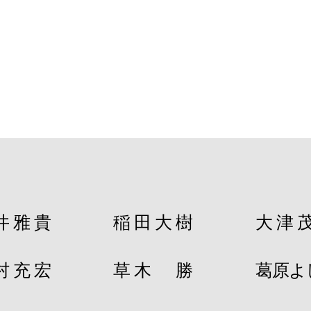
井雅貴
稲田大樹
大津
村充宏
​草木
勝
​葛原