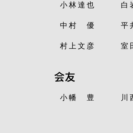
小林達也
白
中村 優
平
村上文彦
室
会友
小幡 豊
​