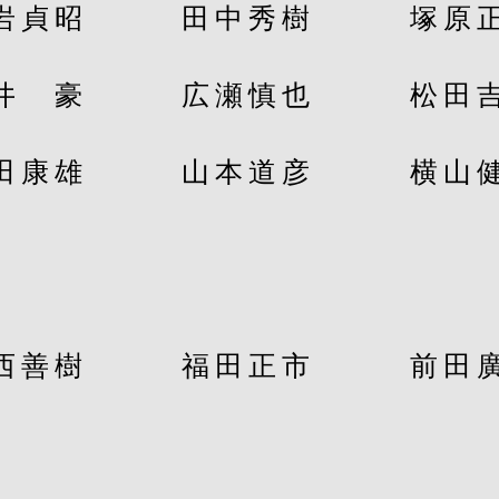
岩貞昭
​田中秀樹
塚原
井 豪
広瀬慎也
松田
田康雄
​山本道彦
​横山
川西善樹
福田正市
​前田