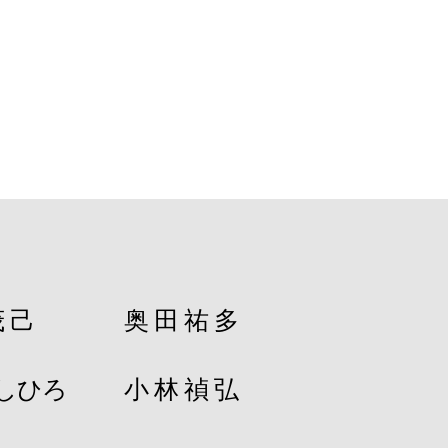
茂己
奥田祐多
よしひろ
小林禎弘