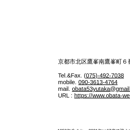
京都市北区鷹峯南鷹峯町６
Tel.&Fax. (
075)-492-7038
mobile.
090-3613‐4764
mail.
obata53yutaka@gmail
URL :
https://www.obata-we