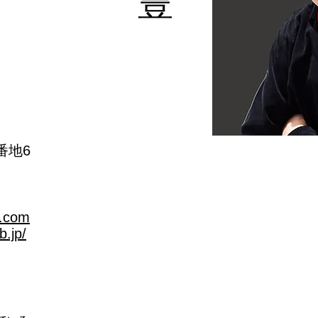
番地6
.com
b.jp/