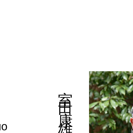
​室田康雄
uo