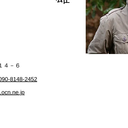
１４－６
090-8148-2452
ocn.ne.jp