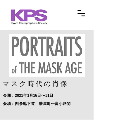
マスク時代の肖像
​会期：
2021
年
1
月
16
日〜
31
日
​会場：四条地下道 麸屋町〜富小路間